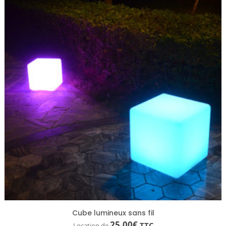
Cube lumineux sans fil
25.00
€
TTC
Location de