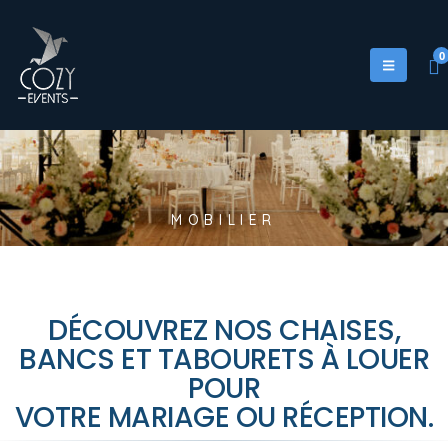
0
M
O
B
I
L
I
E
R
DÉCOUVREZ NOS CHAISES,
BANCS ET TABOURETS À LOUER
POUR
VOTRE MARIAGE OU RÉCEPTION.