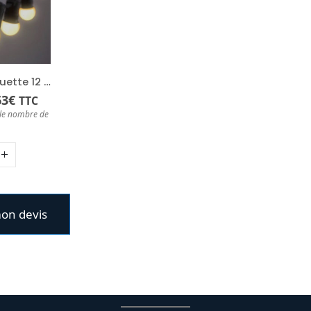
Guirlande guinguette 12 mètres
63
€
TTC
n le nombre de
mon devis