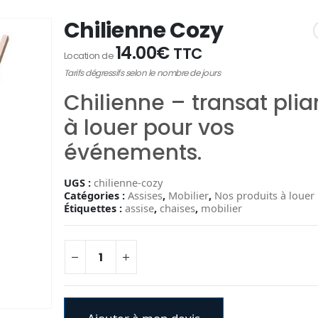
Chilienne Cozy
14.00
€
TTC
Location de
Tarifs dégressifs selon le nombre de jours
Chilienne – transat plia
à louer pour vos
événements.
UGS :
chilienne-cozy
Catégories :
Assises
,
Mobilier
,
Nos produits à louer
Étiquettes :
assise
,
chaises
,
mobilier