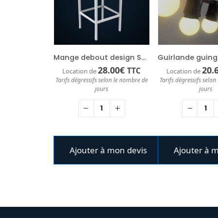
Mange debout design Spritz
28.00
€
20.
TTC
Location de
Location de
Tarifs dégressifs selon le nombre de
Tarifs dégressifs selo
jours
jours
Ajouter à mon devis
Ajouter à 