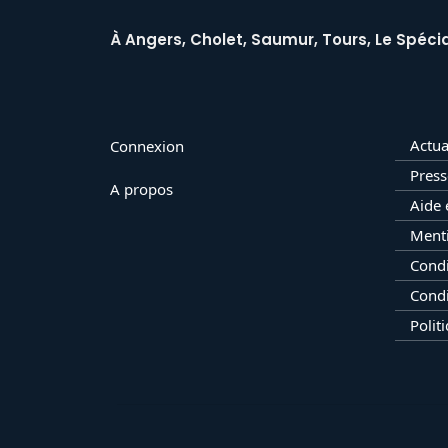
À Angers, Cholet, Saumur, Tours, Le Spécia
Actua
Connexion
Press
A propos
Aide 
Menti
Condi
Condi
Polit