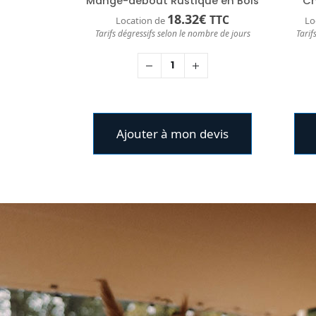
Mange-debout Rustique en Bois
Ch
18.32
€
TTC
Location de
Lo
Tarifs dégressifs selon le nombre de jours
Tarif
Ajouter à mon devis