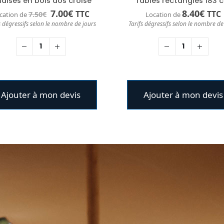
aises en bois dos croisé
Tables rectangles 183 
Le
Le
7.00
€
8.40
€
TTC
TTC
7.50
€
cation de
Location de
prix
prix
s dégressifs selon le nombre de jours
Tarifs dégressifs selon le nombre de
initial
actuel
était :
est :
7.50€.
7.00€.
Ajouter à mon devis
Ajouter à mon devis