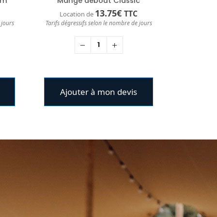
cm
Mange debout Classic
13.75
€
TTC
Location de
 jours
Tarifs dégressifs selon le nombre de jours
Ajouter à mon devis