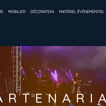
MS
MOBILIER
DÉCORATION
MATÉRIEL ÉVÉNEMENTIEL
A
R
T
E
N
A
R
I