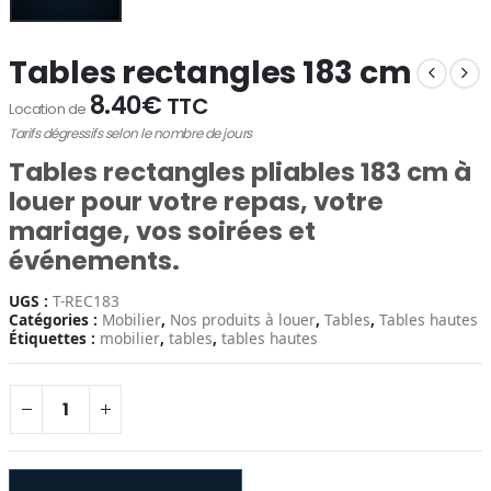
Tables rectangles 183 cm
8.40
€
TTC
Location de
Tarifs dégressifs selon le nombre de jours
Tables rectangles pliables 183 cm
à
louer pour votre repas, votre
mariage, vos soirées et
événements
.
UGS :
T-REC183
Catégories :
Mobilier
,
Nos produits à louer
,
Tables
,
Tables hautes
Étiquettes :
mobilier
,
tables
,
tables hautes