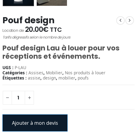
Pouf design
20.00
€
TTC
Location de
Tarifs dégressifs selon le nombre de jours
Pouf design Lau
à louer
pour vos
réceptions et événements.
UGS :
P-LAU
Catégories :
Assises
,
Mobilier
,
Nos produits à louer
Étiquettes :
assise
,
design
,
mobilier
,
poufs
Ajouter à mon devis