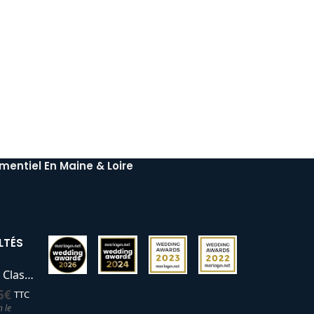
mentiel En Maine & Loire
LTÉS
Mange debout Classic
5
€
TTC
n le