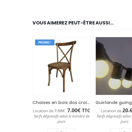
VOUS AIMEREZ PEUT-ÊTRE AUSSI…
PROMO !
Chaises en bois dos croisé
Le
Le
7.00
€
20.
TTC
7.50
€
Location de
Location de
prix
prix
Tarifs dégressifs selon le nombre de
Tarifs dégressifs selo
initial
actuel
jours
jours
était :
est :
7.50€.
7.00€.