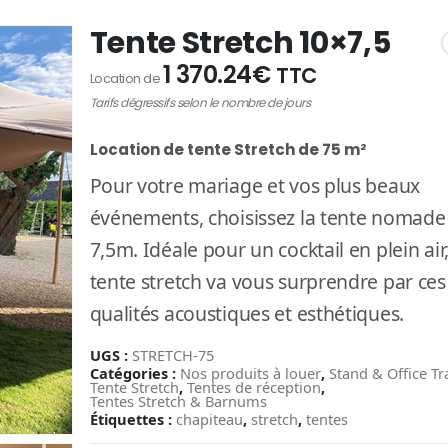
Tente Stretch 10×7,5
1 370.24
€
TTC
Location de
Tarifs dégressifs selon le nombre de jours
Location de tente Stretch de 75 m²
Pour votre mariage et vos plus beaux
événements, choisissez la tente nomade
7,5m. Idéale pour un cocktail en plein air,
tente stretch va vous surprendre par ces
qualités acoustiques et esthétiques.
UGS :
STRETCH-75
Catégories :
Nos produits à louer
,
Stand & Office Tr
Tente Stretch
,
Tentes de réception
,
Tentes Stretch & Barnums
Étiquettes :
chapiteau
,
stretch
,
tentes