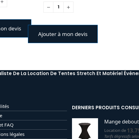
140.00€.
mon devis
Ajouter à mon devis
liste De La Location De Tentes Stretch Et Matériel Événe
lités
DERNIERS PRODUITS CONSU
e
et FAQ
13.7
Location de
ons légales
Tarifs dégressifs selo