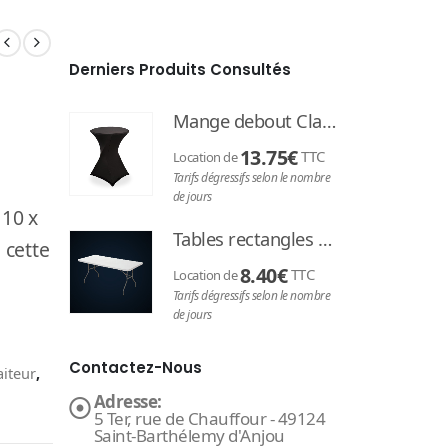
Derniers Produits Consultés
Mange debout Classic
13.75
€
TTC
Location de
Tarifs dégressifs selon le nombre
de jours
 10 x
Tables rectangles 183 cm
 cette
8.40
€
TTC
Location de
Tarifs dégressifs selon le nombre
de jours
Contactez-Nous
aiteur
,
Adresse:
5 Ter, rue de Chauffour - 49124
Saint-Barthélemy d'Anjou