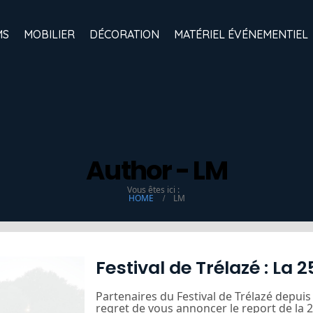
MS
MOBILIER
DÉCORATION
MATÉRIEL ÉVÉNEMENTIEL
Author - LM
Vous êtes ici :
HOME
LM
Festival de Trélazé : La
Partenaires du Festival de Trélazé depui
regret de vous annoncer le report de la 2