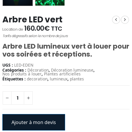
Arbre LED vert
160.00
€
TTC
Location de
Tarifs dégressifs selon le nombre de jours
Arbre LED lumineux vert
à louer pour
vos soirées et réceptions
.
UGS :
LED-EDEN
Catégories :
Décoration
,
Décoration lumineuse
,
Nos produits à louer
,
Plantes artificielles
Étiquettes :
decoration
,
lumineux
,
plantes
Ajouter à mon devis