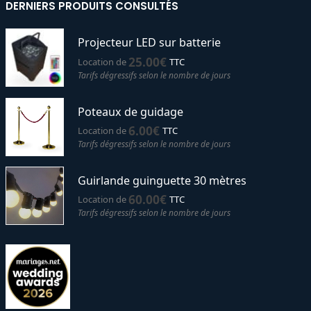
DERNIERS PRODUITS CONSULTÉS
Projecteur LED sur batterie
25.00
€
Location de
TTC
Tarifs dégressifs selon le nombre de jours
Poteaux de guidage
6.00
€
Location de
TTC
Tarifs dégressifs selon le nombre de jours
Guirlande guinguette 30 mètres
60.00
€
Location de
TTC
Tarifs dégressifs selon le nombre de jours