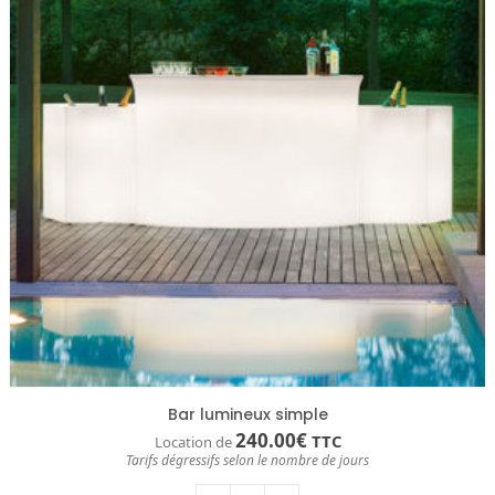
Bar lumineux simple
240.00
€
TTC
Location de
Tarifs dégressifs selon le nombre de jours