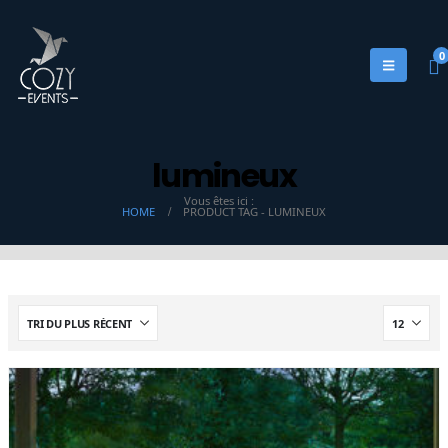
0
lumineux
Vous êtes ici :
HOME
PRODUCT TAG -
LUMINEUX