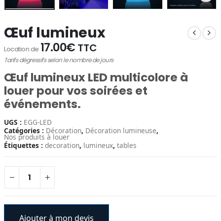
Œuf lumineux
17.00
€
TTC
Location de
Tarifs dégressifs selon le nombre de jours
Œuf lumineux
LED multicolore à
louer
pour vos soirées et
événements.
UGS :
EGG-LED
Catégories :
Décoration
,
Décoration lumineuse
,
Nos produits à louer
Étiquettes :
decoration
,
lumineux
,
tables
Ajouter à mon devis