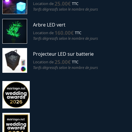
25.00
€
Location de
TTC
Tarifs dégressifs selon le nombre de jours
Arbre LED vert
160.00
€
Location de
TTC
Tarifs dégressifs selon le nombre de jours
Projecteur LED sur batterie
25.00
€
Location de
TTC
Tarifs dégressifs selon le nombre de jours