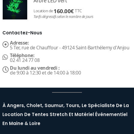
Arbre LED vert
160.00
€
TTC
Location de
Tarifs dégressifs selon le nombre de jours
Contactez-Nous
Adresse:
5 Ter, rue de Chauffour - 49124 Saint-Barthélemy d'Anjou
Téléphone:
02 41 24 77 08
Du lundi au vendredi :
de 9:00 à 12:30 et de 14:00 à 18:00
À Angers, Cholet, Saumur, Tours, Le Spécialiste De La
Location De Tentes Stretch Et Matériel Événementiel
En Maine & Loire