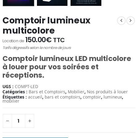
Comptoir lumineux
multicolore
150.00
€
TTC
Location de
Tarifs dégressifs selon le nombre de jours
Comptoir lumineux LED multicolore
à louer pour vos soirées et
réceptions.
UGS :
COMPT-LED
Catégories :
Bars et Comptoirs
,
Mobilier
,
Nos produits à louer
Étiquettes :
accueil
,
bars et comptoirs
,
comptoir
,
lumineux
,
mobilier