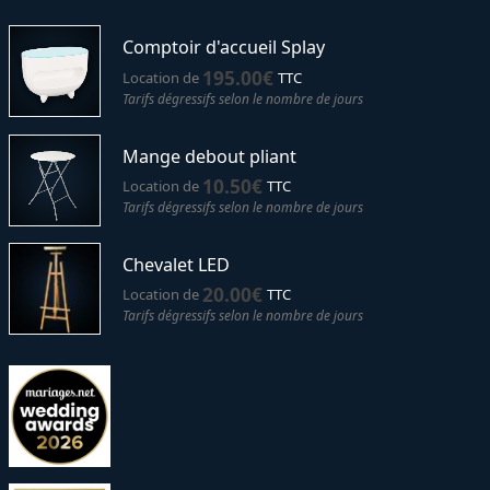
Comptoir d'accueil Splay
195.00
€
Location de
TTC
Tarifs dégressifs selon le nombre de jours
Mange debout pliant
10.50
€
Location de
TTC
Tarifs dégressifs selon le nombre de jours
Chevalet LED
20.00
€
Location de
TTC
Tarifs dégressifs selon le nombre de jours