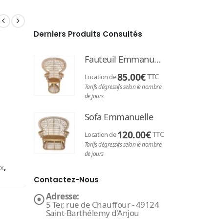
Derniers Produits Consultés
Fauteuil Emmanuelle
85.00
€
TTC
Location de
Tarifs dégressifs selon le nombre
de jours
Sofa Emmanuelle
120.00
€
TTC
Location de
Tarifs dégressifs selon le nombre
de jours
x
,
Contactez-Nous
Adresse:
5 Ter, rue de Chauffour - 49124
Saint-Barthélemy d'Anjou