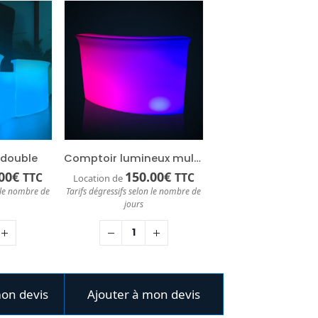
 double
Comptoir lumineux multicolore
00
€
150.00
€
TTC
TTC
Location de
n le nombre de
Tarifs dégressifs selon le nombre de
jours
mon devis
Ajouter à mon devis