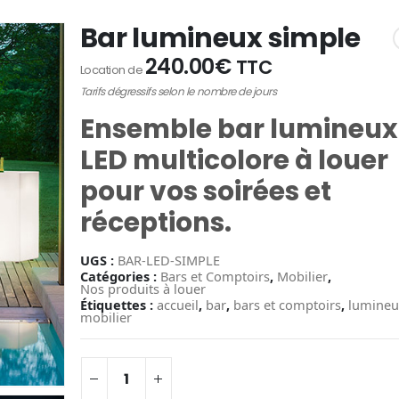
Bar lumineux simple
240.00
€
TTC
Location de
Tarifs dégressifs selon le nombre de jours
Ensemble bar lumineux
LED multicolore à louer
pour vos soirées et
réceptions.
UGS :
BAR-LED-SIMPLE
Catégories :
Bars et Comptoirs
,
Mobilier
,
Nos produits à louer
Étiquettes :
accueil
,
bar
,
bars et comptoirs
,
lumineu
mobilier