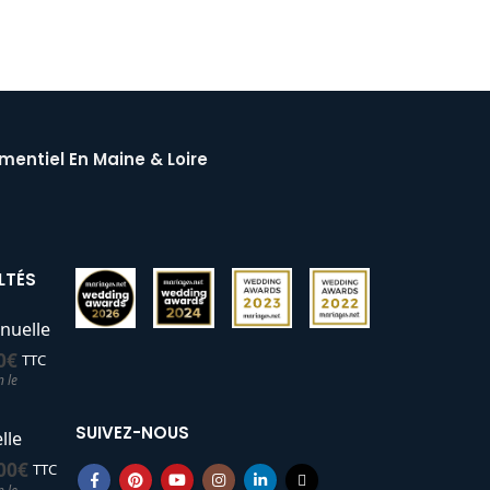
mentiel En Maine & Loire
LTÉS
nuelle
0
€
TTC
n le
SUIVEZ-NOUS
lle
00
€
TTC