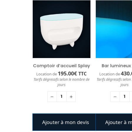
Comptoir d’accueil Splay
Bar lumineux
195.00
€
430.
TTC
Location de
Location de
Tarifs dégressifs selon le nombre de
Tarifs dégressifs selo
jours
jours
Ajouter à mon devis
Ajouter à 