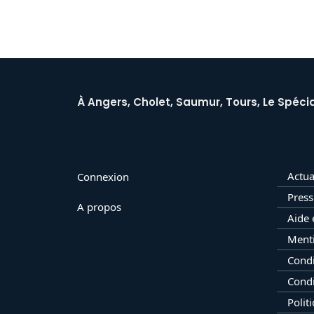
À Angers, Cholet, Saumur, Tours, Le Spécia
Actua
Connexion
Press
A propos
Aide 
Menti
Condi
Condi
Polit