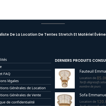
liste De La Location De Tentes Stretch Et Matériel Événe
lités
DERNIERS PRODUITS CONSU
e
Fauteuil Emma
et FAQ
85.0
Location de
ons légales
Tarifs dégressifs selo
nombre de jours
tions Générales de Location
Sofa Emmanue
tions Générales de Vente
120.
Location de
ique de confidentialité