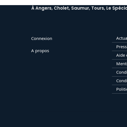
À Angers, Cholet, Saumur, Tours, Le Spécia
Actua
Connexion
Press
A propos
Aide 
Menti
Condi
Condi
Polit