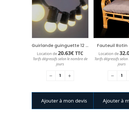
Guirlande guinguette 12 mètres
Fauteuil Roti
20.63
€
32.
TTC
Location de
Location de
Tarifs dégressifs selon le nombre de
Tarifs dégressifs selo
jours
jours
Ajouter à mon devis
Ajouter à 