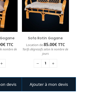
n Gogane
Sofa Rotin Gogane
00
€
85.00
€
TTC
TTC
Location de
n le nombre de
Tarifs dégressifs selon le nombre de
jours
mon devis
Ajouter à mon devis