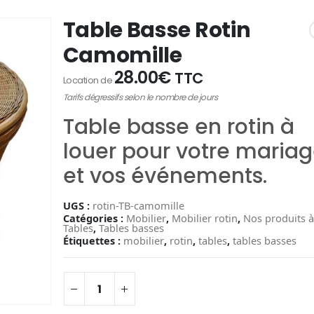
Table Basse Rotin
Camomille
28.00
€
TTC
Location de
Tarifs dégressifs selon le nombre de jours
Table basse en rotin à
louer pour votre maria
et vos événements.
UGS :
rotin-TB-camomille
Catégories :
Mobilier
,
Mobilier rotin
,
Nos produits à
Tables
,
Tables basses
Étiquettes :
mobilier
,
rotin
,
tables
,
tables basses