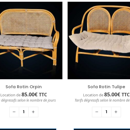
Sofa Rotin Orpin
Sofa Rotin Tulipe
85.00
€
85.00
€
TTC
TTC
Location de
Location de
s dégressifs selon le nombre de jours
Tarifs dégressifs selon le nombre de