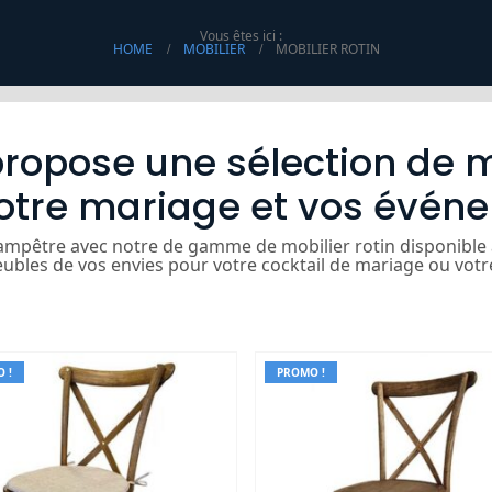
Vous êtes ici :
HOME
MOBILIER
MOBILIER ROTIN
ropose une sélection de mo
otre mariage et vos évén
ampêtre avec notre de gamme de mobilier rotin disponible à l
eubles de vos envies pour votre cocktail de mariage ou votr
 !
PROMO !