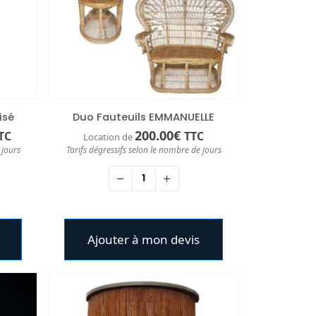
isé
Duo Fauteuils EMMANUELLE
e
200.00
€
TC
TTC
Location de
ix
 jours
Tarifs dégressifs selon le nombre de jours
ctuel
t :
00€.
Ajouter à mon devis