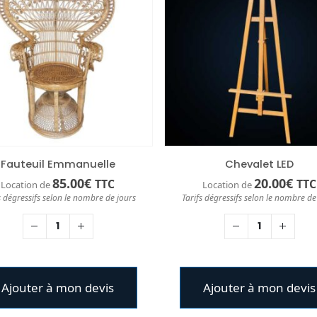
Fauteuil Emmanuelle
Chevalet LED
85.00
€
20.00
€
TTC
TTC
Location de
Location de
s dégressifs selon le nombre de jours
Tarifs dégressifs selon le nombre de
Ajouter à mon devis
Ajouter à mon devis