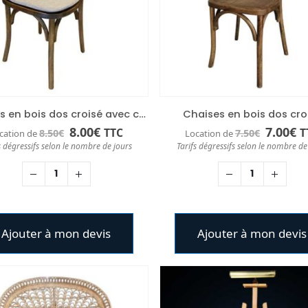
Chaises en bois dos croisé avec coussin
Chaises en bois dos cro
Le
Le
Le
L
8.00
€
7.00
€
TTC
T
8.50
€
7.50
€
cation de
Location de
prix
prix
prix
pr
s dégressifs selon le nombre de jours
Tarifs dégressifs selon le nombre de
initial
actuel
initial
a
était :
est :
était :
es
8.50€.
8.00€.
7.50€.
7.
Ajouter à mon devis
Ajouter à mon devis