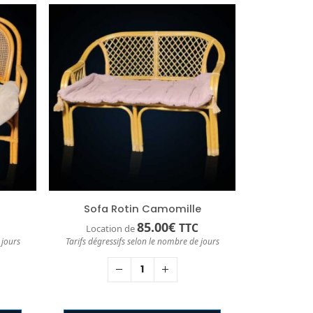
Sofa Rotin Camomille
85.00
€
TTC
Location de
 jours
Tarifs dégressifs selon le nombre de jours