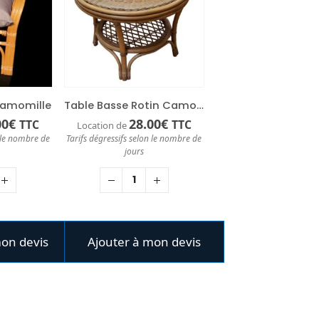
Camomille
Table Basse Rotin Camomille
00
€
28.00
€
TTC
TTC
Location de
n le nombre de
Tarifs dégressifs selon le nombre de
jours
mon devis
Ajouter à mon devis