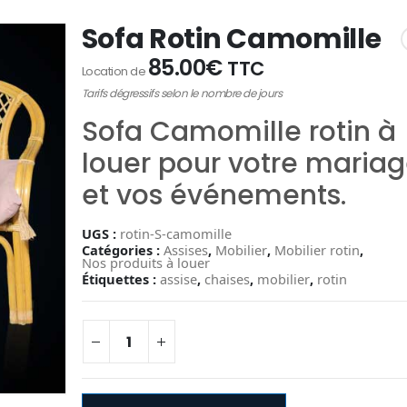
Sofa Rotin Camomille
85.00
€
TTC
Location de
Tarifs dégressifs selon le nombre de jours
Sofa Camomille rotin à
louer pour votre maria
et vos événements.
UGS :
rotin-S-camomille
Catégories :
Assises
,
Mobilier
,
Mobilier rotin
,
Nos produits à louer
Étiquettes :
assise
,
chaises
,
mobilier
,
rotin