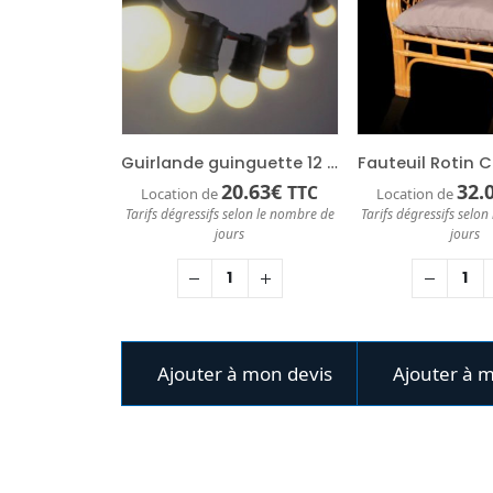
Guirlande guinguette 12 mètres
Fauteuil Rotin 
20.63
€
32.
TTC
Location de
Location de
Tarifs dégressifs selon le nombre de
Tarifs dégressifs selo
jours
jours
Ajouter à mon devis
Ajouter à 