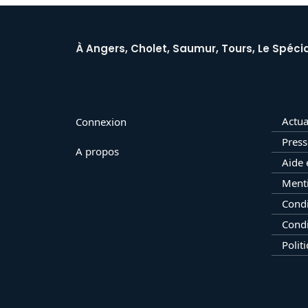
À Angers, Cholet, Saumur, Tours, Le Spécia
Actua
Connexion
Press
A propos
Aide 
Menti
Condi
Condi
Polit