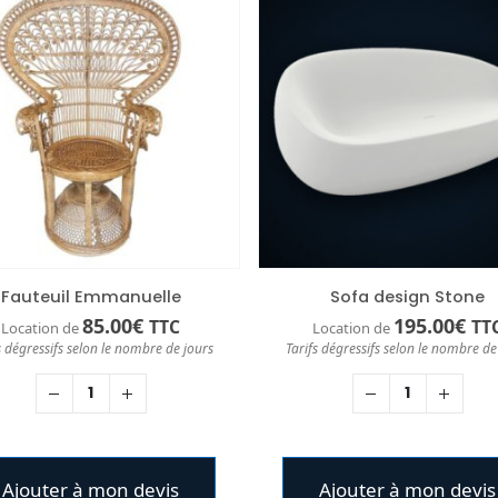
Fauteuil Emmanuelle
Sofa design Stone
85.00
€
195.00
€
TTC
TT
Location de
Location de
s dégressifs selon le nombre de jours
Tarifs dégressifs selon le nombre de
Ajouter à mon devis
Ajouter à mon devis