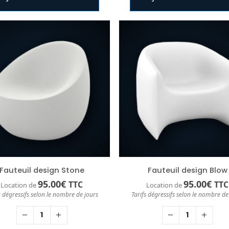
Fauteuil design Stone
Fauteuil design Blow
95.00
€
95.00
€
TTC
TTC
Location de
Location de
s dégressifs selon le nombre de jours
Tarifs dégressifs selon le nombre de