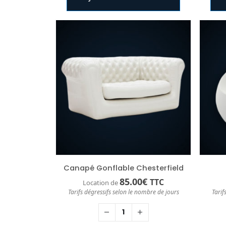
Canapé Gonflable Chesterfield
85.00
€
TTC
Location de
Tarifs dégressifs selon le nombre de jours
Tarif