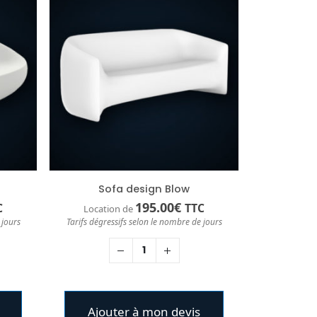
Sofa design Blow
195.00
€
C
TTC
Location de
 jours
Tarifs dégressifs selon le nombre de jours
Ajouter à mon devis