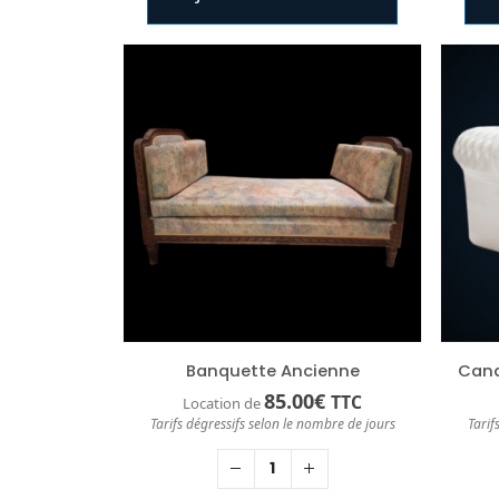
Banquette Ancienne
Cana
85.00
€
TTC
Location de
Tarifs dégressifs selon le nombre de jours
Tarif