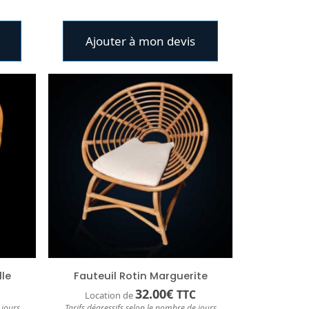
Ajouter à mon devis
le
Fauteuil Rotin Marguerite
32.00
€
TTC
Location de
 jours
Tarifs dégressifs selon le nombre de jours