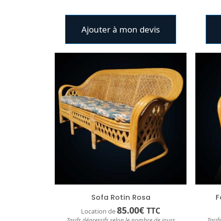
Ajouter à mon devis
Sofa Rotin Rosa
F
85.00
€
TTC
Location de
Tarifs dégressifs selon le nombre de jours
Tarif