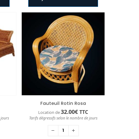
Fauteuil Rotin Rosa
32.00
€
TTC
Location de
 jours
Tarifs dégressifs selon le nombre de jours