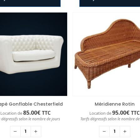
pé Gonflable Chesterfield
Méridienne Rotin
85.00
€
95.00
€
TTC
TTC
Location de
Location de
s dégressifs selon le nombre de jours
Tarifs dégressifs selon le nombre de