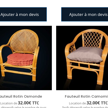
Ajouter à mon devis
Ajouter à mon devis
auteuil Rotin Osmonde
Fauteuil Rotin Camomil
32.00
€
32.00
€
TTC
TTC
Location de
Location de
s dégressifs selon le nombre de jours
Tarifs dégressifs selon le nombre de