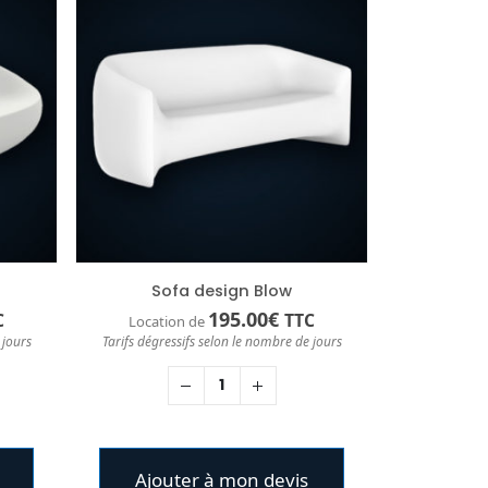
Sofa design Blow
195.00
€
C
TTC
Location de
 jours
Tarifs dégressifs selon le nombre de jours
Ajouter à mon devis