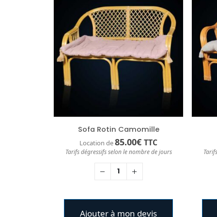
Sofa Rotin Camomille
85.00
€
TTC
Location de
Tarifs dégressifs selon le nombre de jours
Tarif
Ajouter à mon devis