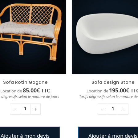
Sofa Rotin Gogane
Sofa design Stone
85.00
€
195.00
€
TTC
TT
Location de
Location de
s dégressifs selon le nombre de jours
Tarifs dégressifs selon le nombre de
Ajouter à mon devis
Ajouter à mon devis