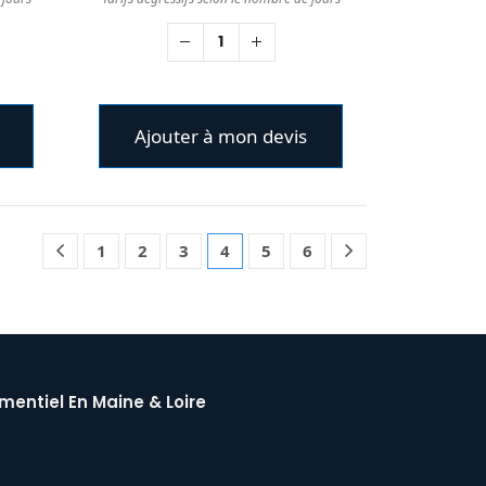
Ajouter à mon devis
1
2
3
4
5
6
mentiel En Maine & Loire