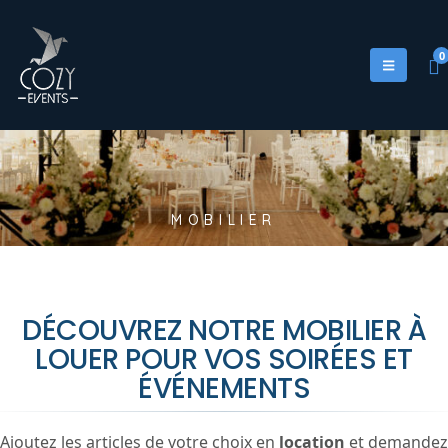
0
M
O
B
I
L
I
E
R
DÉCOUVREZ NOTRE MOBILIER À
LOUER POUR VOS SOIRÉES ET
ÉVÉNEMENTS
Ajoutez les articles de votre choix en
location
et demandez