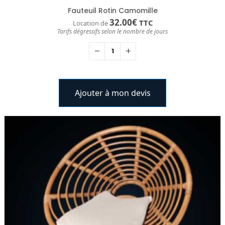
Fauteuil Rotin Camomille
32.00
€
TTC
Location de
Tarifs dégressifs selon le nombre de jours
Ajouter à mon devis