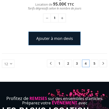
95.00
€
TTC
Location de
Tarifs dégressifs selon le nombre de jours
Ajouter à mon devis
1
2
3
4
5
Profitez de
REMISES
sur des ensembles d'articles.
Préparez votre
ÉVÉNEMENT
avec