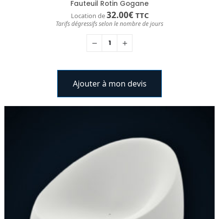
Fauteuil Rotin Gogane
32.00
€
TTC
Location de
Tarifs dégressifs selon le nombre de jours
Ajouter à mon devis