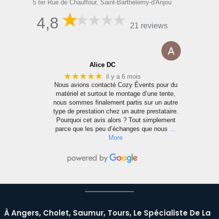
5 ter Rue de Chauffour, Saint-Barthélemy-d'Anjou
5 t
4,8
21 reviews
Alice DC
★★★★★
il y a 6 mois
e
Nous avions contacté Cozy Évents pour du
matériel et surtout le montage d’une tente,
nous sommes finalement partis sur un autre
n
type de prestation chez un autre prestataire.
s
Pourquoi cet avis alors ? Tout simplement
parce que les peu d’échanges que nous
…
More
À Angers, Cholet, Saumur, Tours, Le Spécialiste De La