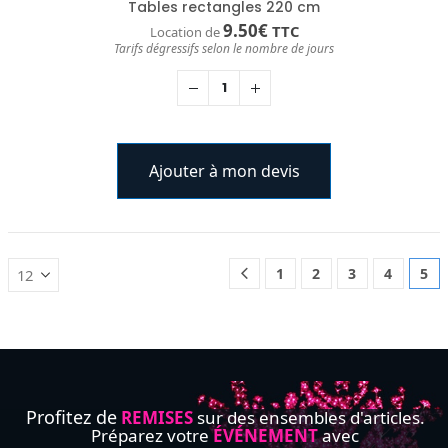
Tables rectangles 220 cm
9.50
€
TTC
Location de
Tarifs dégressifs selon le nombre de jours
Ajouter à mon devis
1
2
3
4
5
Profitez de
REMISES
sur des ensembles d'articles.
Préparez votre
ÉVÉNEMENT
avec