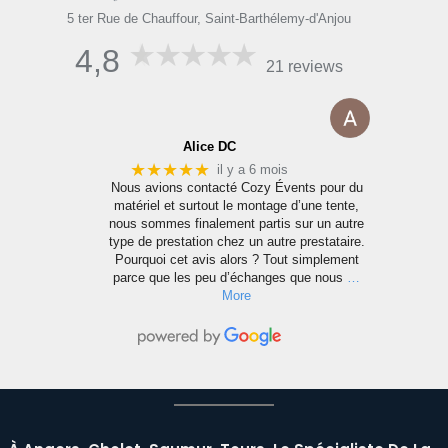
5 ter Rue de Chauffour, Saint-Barthélemy-d'Anjou
5 t
4,8
21 reviews
Alice DC
★★★★★
il y a 6 mois
e
Nous avions contacté Cozy Évents pour du
matériel et surtout le montage d’une tente,
nous sommes finalement partis sur un autre
n
type de prestation chez un autre prestataire.
s
Pourquoi cet avis alors ? Tout simplement
parce que les peu d’échanges que nous
…
More