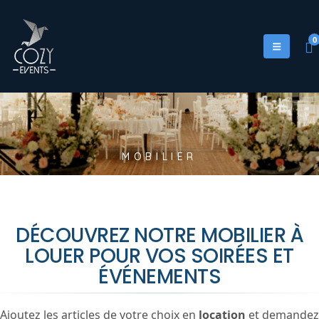
0
M
O
B
I
L
I
E
R
DÉCOUVREZ NOTRE MOBILIER À
LOUER POUR VOS SOIRÉES ET
ÉVÉNEMENTS
Ajoutez les articles de votre choix en
location
et demandez