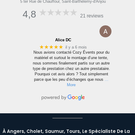
5 ter Rue de Chauffour, Saint-Barthélemy-d'Anjou
5 t
4,8
21 reviews
Alice DC
★★★★★
il y a 6 mois
e
Nous avions contacté Cozy Évents pour du
matériel et surtout le montage d’une tente,
nous sommes finalement partis sur un autre
n
type de prestation chez un autre prestataire.
s
Pourquoi cet avis alors ? Tout simplement
parce que les peu d’échanges que nous
…
More
À Angers, Cholet, Saumur, Tours, Le Spécialiste De La