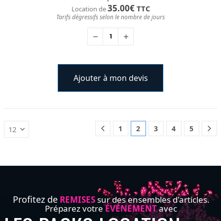
35.00
€
TTC
Location de
Tarifs dégressifs selon le nombre de jours
Ajouter à mon devis
1
2
3
4
5
Profitez de
REMISES
sur des ensembles d'articles.
Préparez votre
ÉVÉNEMENT
avec