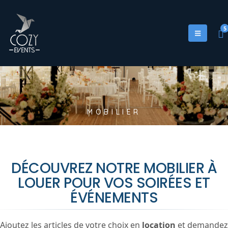
5
M
O
B
I
L
I
E
R
DÉCOUVREZ NOTRE MOBILIER À
LOUER POUR VOS SOIRÉES ET
ÉVÉNEMENTS
Ajoutez les articles de votre choix en
location
et demandez