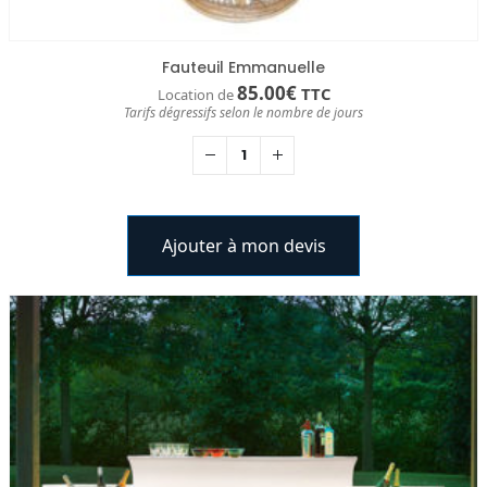
Fauteuil Emmanuelle
85.00
€
TTC
Location de
Tarifs dégressifs selon le nombre de jours
Ajouter à mon devis