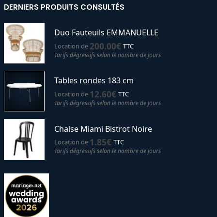
DERNIERS PRODUITS CONSULTÉS
Duo Fauteuils EMMANUELLE
200.00
€
Location de
TTC
Tarifs dégressifs selon le nombre de jours
Tables rondes 183 cm
12.60
€
Location de
TTC
Tarifs dégressifs selon le nombre de jours
Chaise Miami Bistrot Noire
1.85
€
Location de
TTC
Tarifs dégressifs selon le nombre de jours